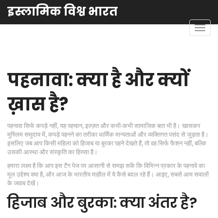
इस्लामिक विश्व भारत
टॉगल
से
संचालि
करना
पहनावा: क्या है और क्यों
ख़ास है?
पहनावा सिर्फ कपड़े नहीं, यह पहचान, इज़्ज़त और कभी‑कभी सामाजिक बात भी है। खासकर
मुस्लिम समुदाय में, कपड़े पहनने का तरीका धार्मिक मान्यताओं और व्यक्तिगत पसंद से जुड़ता है।
इसलिए जब आप किसी महिला को हिजाब या बुरका पहने देखते हैं, तो वह सिर्फ फैशन नहीं, बल्कि
उसकी आस्था और संस्कृति का हिस्सा है।
हमारा लक्ष्य है कि आप इस टैग पेज पर आसानी से समझ सकें कि विभिन्न प्रकार के पहनावे का
मूल उद्देश्य क्या है, और आज के भारतीय माहौल में ये कैसे बदल रहे हैं। आइए, सबसे आम सवालों
के जवाब देखें।
हिजाब और बुरका: क्या अंतर है?