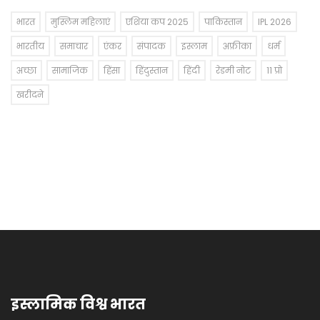
भारत
मुस्लिम महिलाएं
एशिया कप 2025
पाकिस्तान
IPL 2026
भारतीय
समाचार
एंकर
संपादक
इस्लाम
अफ्रीका
धर्म
अच्छा
सामाजिक
हिंसा
हिंदुस्तान
हिंदी
रेडमी नोट
11 प्रो
खरीदने
इस्लामिक विश्व भारत