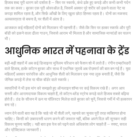
हिजाब शब्द पूरी धारण को दर्शाता है – सिर पर स्कार्फ, कंधे ढके हुए कपड़े और कभी‑कभी गर्दन
तक का कवर। बुरका एक पूरी ओवरऑल है, जिसमें अक्सर पूरे शरीर को ढकने वाला नेट या
कपड़ा शामिल रहता है, और सिर्फ़ आँखों के लिए खुला छोटा हिस्सा रहता है। दोनों का मकसद
अल्पवस्त्रता से बचना है, पर शैली में अंतर है।
आजकल कई महिलाएँ दोनों को मिलाकर भी पहनती हैं। जैसे‑कि सिर पर हल्का स्कार्फ और पूरी
बॉडी को ढकने वाला ढीला गाउन, जिससे आराम भी मिलता है और सामाजिक मानदंडों का पालन
भी।
आधुनिक भारत में पहनावा के ट्रेंड
बड़ी‑बड़ी शहरों में अब कई डिजाइनर मुस्लिम परिधान को फैशन शो में लाते हैं। रंगीन एम्ब्रॉयडरी
वाले हिजाब, हल्के कॉटन बुरका और साथ में एथनिक जुराबें अब रोज़मर्रा की बात बन गई हैं। युवा
महिलाएँ अक्सर पारंपरिक और आधुनिक शैली को मिलाकर एक नया लुक बनाती हैं, जैसे कि
जेनिक कपड़े में लेस या चीक बॉर्डर वाले स्कार्फ।
व्यापारियों ने भी इस मांग को समझते हुए ऑनलाइन शॉप्स पर कई विकल्प रखे हैं। अगर आप
सस्ती और आरामदायक विकल्प चाहते हैं, तो कॉटन‑ब्लेंड स्ट्रेच कपड़े वाले हिजाब सबसे बढ़िया
होते हैं। ठंड के सीजन में ऊन या पॉलिस्टर मिलेज़ वाले बुरका को चुनें, जिससे गर्मी में भी हल्कापन
बना रहे।
ध्यान देने वाली बात यह है कि चाहे जो भी शैली लगे, पहनावे का चुनाव पूरी तरह व्यक्तिगत होना
चाहिए। किसी को ज़बरदस्ती धारण करने की जरूरत नहीं, बल्कि अपने दिल की सुनकर सही
विकल्प चुनना चाहिए। यही बात इस पेज को पढ़ने वाले अधिकांश लोग चाहते हैं – स्पष्ट, सरल
और प्रैक्टिकल जानकारी।