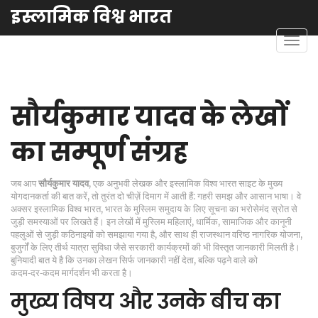
इस्लामिक विश्व भारत
टॉगल
से
संचालि
करना
सौर्यकुमार यादव के लेखों
का सम्पूर्ण संग्रह
जब आप
सौर्यकुमार यादव
,
एक अनुभवी लेखक और इस्लामिक विश्व भारत साइट के मुख्य
योगदानकर्ता
की बात करें, तो तुरंत दो चीज़ें दिमाग में आती हैं: गहरी समझ और आसान भाषा। वे
अक्सर
इस्लामिक विश्व भारत
,
भारत के मुस्लिम समुदाय के लिए सूचना का भरोसेमंद स्रोत
से
जुड़ी समस्याओं पर लिखते हैं। इन लेखों में
मुस्लिम महिलाएं
,
धार्मिक, सामाजिक और कानूनी
पहलुओं से जुड़ी कठिनाइयों
को समझाया गया है, और साथ ही
राजस्थान वरिष्ठ नागरिक योजना
,
बुजुर्गों के लिए तीर्थ यात्रा सुविधा
जैसे सरकारी कार्यक्रमों की भी विस्तृत जानकारी मिलती है।
बुनियादी बात ये है कि उनका लेखन सिर्फ जानकारी नहीं देता, बल्कि पढ़ने वाले को
कदम‑दर‑कदम मार्गदर्शन भी करता है।
मुख्य विषय और उनके बीच का