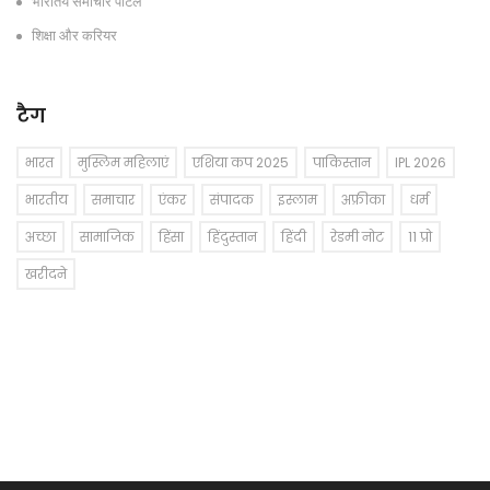
भारतिय समाचार पोर्टल
शिक्षा और करियर
टैग
भारत
मुस्लिम महिलाएं
एशिया कप 2025
पाकिस्तान
IPL 2026
भारतीय
समाचार
एंकर
संपादक
इस्लाम
अफ्रीका
धर्म
अच्छा
सामाजिक
हिंसा
हिंदुस्तान
हिंदी
रेडमी नोट
11 प्रो
खरीदने