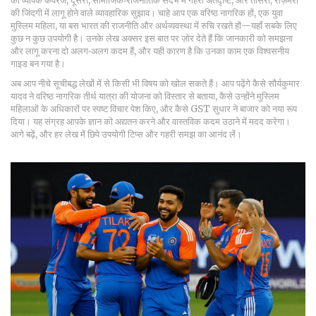
का व्यापक कवरेज; दूसरा, सामाजिक‑राजनीतिक संदर्भ में गहरी अंतर्दृष्टि; और तीसरा, रोज़मर्रा
की जिंदगी में लागू होने वाले व्यावहारिक सुझाव। चाहे आप एक वरिष्ठ नागरिक हों, एक युवा
मुस्लिम महिला, या बस भारत की राजनीति और अर्थव्यवस्था में रुचि रखते हों—यहाँ सबके लिए
कुछ न कुछ उपयोगी है। उनके लेख अक्सर इस बात पर ज़ोर देते हैं कि जानकारी को समझना
और लागू करना दो अलग‑अलग कदम हैं, और यही कारण है कि उनका काम एक विश्वसनीय
गाइड बन गया है।
अब आप नीचे सूचीबद्ध लेखों में से किसी भी विषय को खोल सकते हैं। आप पढ़ेंगे कैसे सौर्यकुमार
यादव ने वरिष्ठ नागरिक तीर्थ यात्रा की योजना को विस्तार से बताया, कैसे उन्होंने मुस्लिम
महिलाओं के अधिकारों पर स्पष्ट विचार पेश किए, और कैसे GST सुधार ने बाजार को नया रूप
दिया। यह संग्रह आपके ज्ञान को अद्यतन करने और वास्तविक कदम उठाने में मदद करेगा।
आगे बढ़ें, और हर लेख में छिपे उपयोगी टिप्स और गहरी समझ का आनंद लें।