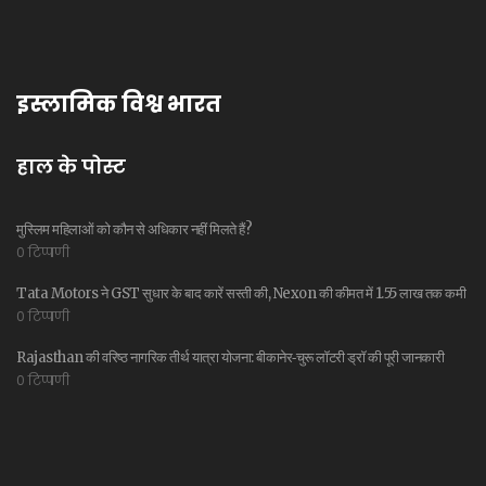
इस्लामिक विश्व भारत
हाल के पोस्ट
मुस्लिम महिलाओं को कौन से अधिकार नहीं मिलते हैं?
0 टिप्पणी
Tata Motors ने GST सुधार के बाद कारें सस्ती की, Nexon की कीमत में 1.55 लाख तक कमी
0 टिप्पणी
Rajasthan की वरिष्ठ नागरिक तीर्थ यात्रा योजना: बीकानेर‑चुरू लॉटरी ड्रॉ की पूरी जानकारी
0 टिप्पणी