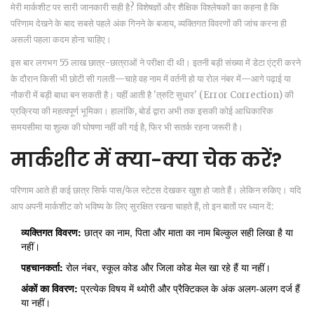
मेरी मार्कशीट पर सारी जानकारी सही है? विशेषज्ञों और शैक्षिक विश्लेषकों का कहना है कि
परिणाम देखने के बाद सबसे पहले अंक गिनने के बजाय, व्यक्तिगत विवरणों की जांच करना ही
असली पहला कदम होना चाहिए।
इस बार लगभग 55 लाख छात्र-छात्राओं ने परीक्षा दी थी। इतनी बड़ी संख्या में डेटा एंट्री करने
के दौरान किसी भी छोटी सी गलती—चाहे वह नाम में वर्तनी हो या रोल नंबर में—आगे पढ़ाई या
नौकरी में बड़ी बाधा बन सकती है। यहीं आती है 'त्रुटि सुधार' (Error Correction) की
प्रक्रिया की महत्वपूर्ण भूमिका। हालांकि, बोर्ड द्वारा अभी तक इसकी कोई आधिकारिक
समयसीमा या शुल्क की घोषणा नहीं की गई है, फिर भी सतर्क रहना जरूरी है।
मार्कशीट में क्या-क्या चेक करें?
परिणाम आते ही कई छात्र सिर्फ पास/फेल स्टेटस देखकर खुश हो जाते हैं। लेकिन रुकिए। यदि
आप अपनी मार्कशीट को भविष्य के लिए सुरक्षित रखना चाहते हैं, तो इन बातों पर ध्यान दें:
व्यक्तिगत विवरण:
छात्र का नाम, पिता और माता का नाम बिल्कुल सही लिखा है या
नहीं।
पहचानकर्ता:
रोल नंबर, स्कूल कोड और जिला कोड मेल खा रहे हैं या नहीं।
अंकों का विवरण:
प्रत्येक विषय में थ्योरी और प्रैक्टिकल के अंक अलग-अलग दर्ज हैं
या नहीं।