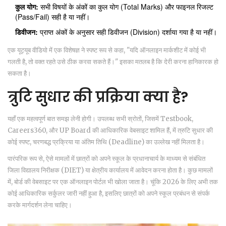
कुल योग:
सभी विषयों के अंकों का कुल योग (Total Marks) और फाइनल रिजल्ट
(Pass/Fail) सही है या नहीं।
डिवीजन:
प्राप्त अंकों के अनुसार सही डिवीजन (Division) दर्शाया गया है या नहीं।
एक यूट्यूब वीडियो में एक विशेषज्ञ ने स्पष्ट रूप से कहा, "यदि ऑनलाइन मार्कशीट में कोई भी
गलती है, तो वक्त रहते उसे ठीक करवा सकते हैं।" इसका मतलब है कि देरी करना हानिकारक हो
सकता है।
त्रुटि सुधार की प्रक्रिया क्या है?
यहाँ एक महत्वपूर्ण बात समझ लेनी होगी। उपलब्ध सभी स्रोतों, जिसमें
Testbook
,
Careers360
, और UP Board की आधिकारिक वेबसाइट शामिल हैं, में त्रुटि सुधार की
कोई स्पष्ट, चरणबद्ध प्रक्रिया या अंतिम तिथि (Deadline) का उल्लेख नहीं मिलता है।
पारंपरिक रूप से, ऐसे मामलों में छात्रों को अपने स्कूल के प्रधानाचार्य के माध्यम से संबंधित
जिला विद्यालय निरीक्षक (DIET) या क्षेत्रीय कार्यालय में आवेदन करना होता है। कुछ मामलों
में, बोर्ड की वेबसाइट पर एक ऑनलाइन पोर्टल भी खोला जाता है। चूंकि 2026 के लिए अभी तक
कोई आधिकारिक सर्कुलर जारी नहीं हुआ है, इसलिए छात्रों को अपने स्कूल प्रबंधन से संपर्क
करके मार्गदर्शन लेना चाहिए।