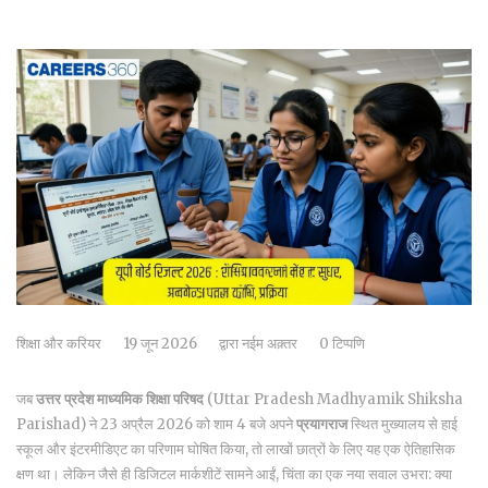
शिक्षा और करियर
19 जून 2026
द्वारा
नईम अक़्तर
0 टिप्पणि
जब
उत्तर प्रदेश माध्यमिक शिक्षा परिषद
(Uttar Pradesh Madhyamik Shiksha
Parishad)
ने 23 अप्रैल 2026 को शाम 4 बजे अपने
प्रयागराज
स्थित मुख्यालय से हाई
स्कूल और इंटरमीडिएट का परिणाम घोषित किया, तो लाखों छात्रों के लिए यह एक ऐतिहासिक
क्षण था। लेकिन जैसे ही डिजिटल मार्कशीटें सामने आईं, चिंता का एक नया सवाल उभरा: क्या