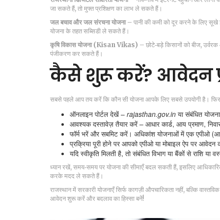
जा सकते हैं, तो मुफ्त प्रशिक्षण का लाभ ले सकते हैं।
जल बचाव और जल संरचना योजना
– पानी की कमी को दूर करने के लिए सूखे इल
योजना के तहत सब्सिडी ले सकते हैं।
कृषि विकास योजना (Kisan Vikas)
– छोटे‑बड़े किसानों को बीज, उर्वरक
पंजीकरण कर सकते हैं।
कैसे शुरू करें? आवेदन प्
सबसे पहले आप तय करें कि कौन सी योजना आपके लिए सबसे उपयोगी है। फिर इन
ऑनलाइन पोर्टल देखें –
rajasthan.gov.in
या संबंधित योजन
आवश्यक दस्तावेज़ तैयार करें – आधार कार्ड, आय प्रमाण, निव
फॉर्म भरें और सबमिट करें। अधिकांश योजनाओं में एक एपीओ (आधि
प्रक्रिया पूरी होने पर आपको एपीओ या मोबाइल ऐप पर आवेदन का
यदि स्वीकृति मिलती है, तो संबंधित विभाग या बैंकों से राशि या वस्त
ध्यान रखें, समय‑समय पर योजना की सीमाएँ बदल सकती हैं, इसलिए आधिकार
करके मदद ले सकते हैं।
राजस्थान में सरकारी योजनाएँ सिर्फ कागज़ी औपचारिकता नहीं, बल्कि वास्तविक
आवेदन शुरू करें और बदलाव का हिस्सा बनें!